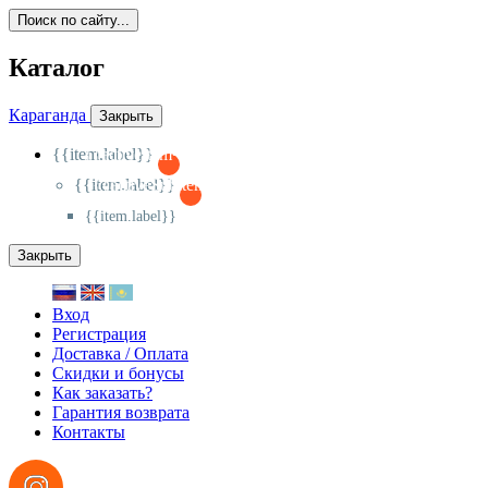
Поиск по сайту...
Каталог
Караганда
Закрыть
{{item.label}}
{{activeItem==item.id?'-
':'+'}}
{{item.label}}
{{activeSubitem==item.id?'-
':'+'}}
{{item.label}}
Закрыть
Вход
Регистрация
Доставка / Оплата
Скидки и бонусы
Как заказать?
Гарантия возврата
Контакты