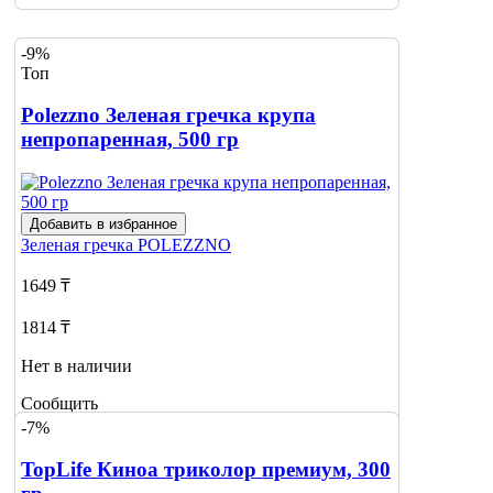
-9%
Топ
Polezzno Зеленая гречка крупа
непропаренная, 500 гр
Добавить в избранное
Зеленая гречка
POLEZZNO
1649 ₸
1814 ₸
Нет в наличии
Сообщить
о наличии
-7%
TopLife Киноа триколор премиум, 300