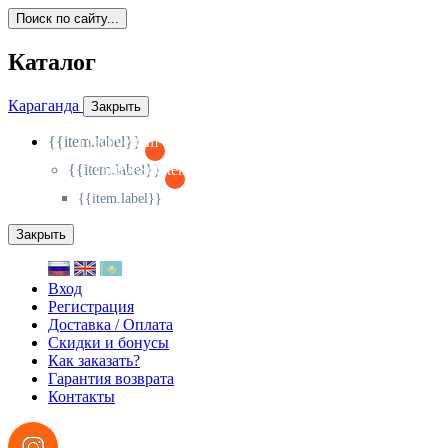
Поиск по сайту...
Каталог
Караганда
Закрыть
{{item.label}}
{{activeItem==item.id?'-
':'+'}}
{{item.label}}
{{activeSubitem==item.id?'-
':'+'}}
{{item.label}}
Закрыть
Вход
Регистрация
Доставка / Оплата
Скидки и бонусы
Как заказать?
Гарантия возврата
Контакты