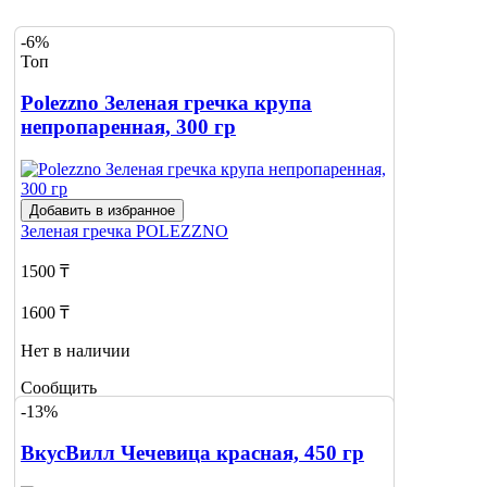
-6%
Топ
Polezzno Зеленая гречка крупа
непропаренная, 300 гр
Добавить в избранное
Зеленая гречка
POLEZZNO
1500 ₸
1600 ₸
Нет в наличии
Сообщить
о наличии
-13%
ВкусВилл Чечевица красная, 450 гр