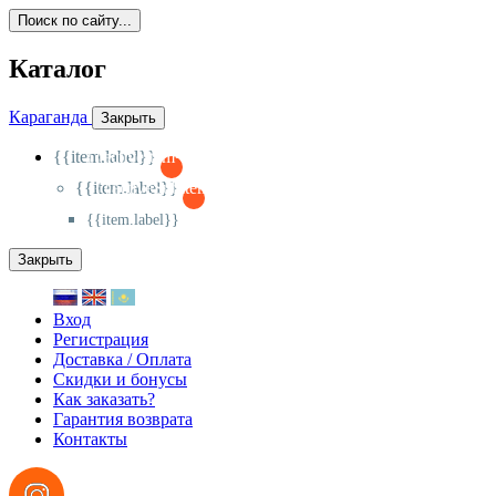
Поиск по сайту...
Каталог
Караганда
Закрыть
{{item.label}}
{{activeItem==item.id?'-
':'+'}}
{{item.label}}
{{activeSubitem==item.id?'-
':'+'}}
{{item.label}}
Закрыть
Вход
Регистрация
Доставка / Оплата
Скидки и бонусы
Как заказать?
Гарантия возврата
Контакты