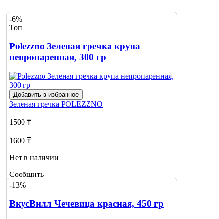
-6%
Топ
Polezzno Зеленая гречка крупа
непропаренная, 300 гр
Добавить в избранное
Зеленая гречка
POLEZZNO
1500 ₸
1600 ₸
Нет в наличии
Сообщить
о наличии
-13%
ВкусВилл Чечевица красная, 450 гр