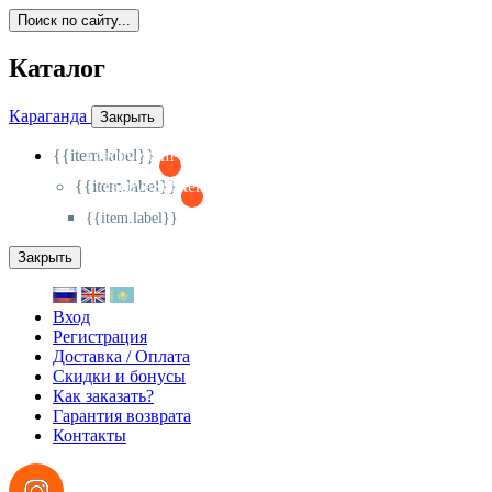
Поиск по сайту...
Каталог
Караганда
Закрыть
{{item.label}}
{{activeItem==item.id?'-
':'+'}}
{{item.label}}
{{activeSubitem==item.id?'-
':'+'}}
{{item.label}}
Закрыть
Вход
Регистрация
Доставка / Оплата
Скидки и бонусы
Как заказать?
Гарантия возврата
Контакты