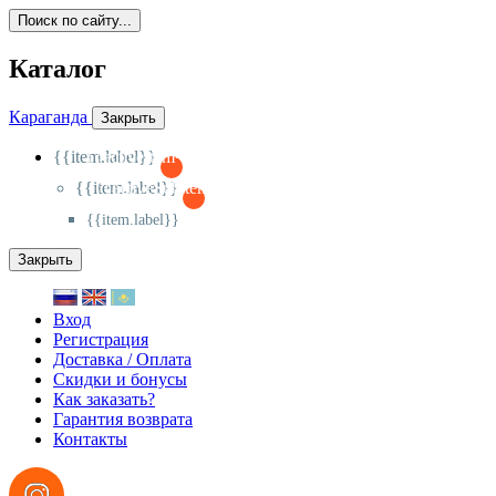
Поиск по сайту...
Каталог
Караганда
Закрыть
{{item.label}}
{{activeItem==item.id?'-
':'+'}}
{{item.label}}
{{activeSubitem==item.id?'-
':'+'}}
{{item.label}}
Закрыть
Вход
Регистрация
Доставка / Оплата
Скидки и бонусы
Как заказать?
Гарантия возврата
Контакты