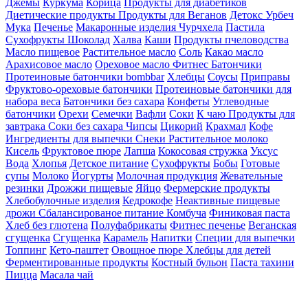
Джемы
Куркума
Корица
Продукты для диабетиков
Диетические продукты
Продукты для Веганов
Детокс
Урбеч
Мука
Печенье
Макаронные изделия
Чурчхела
Пастила
Сухофрукты
Шоколад
Халва
Каши
Продукты пчеловодства
Масло пищевое
Растительное масло
Соль
Какао масло
Арахисовое масло
Ореховое масло
Фитнес Батончики
Протеиновые батончики bombbar
Хлебцы
Соусы
Приправы
Фруктово-ореховые батончики
Протеиновые батончики для
набора веса
Батончики без сахара
Конфеты
Углеводные
батончики
Орехи
Семечки
Вафли
Соки
К чаю
Продукты для
завтрака
Соки без сахара
Чипсы
Цикорий
Крахмал
Кофе
Ингредиенты для выпечки
Снеки
Растительное молоко
Кисель
Фруктовое пюре
Лапша
Кокосовая стружка
Уксус
Вода
Хлопья
Детское питание
Сухофрукты
Бобы
Готовые
супы
Молоко
Йогурты
Молочная продукция
Жевательные
резинки
Дрожжи пищевые
Яйцо
Фермерские продукты
Хлебобулочные изделия
Кедрокофе
Неактивные пищевые
дрожи
Сбалансированое питание
Комбуча
Финиковая паста
Хлеб без глютена
Полуфабрикаты
Фитнес печенье
Веганская
сгущенка
Сгущенка
Карамель
Напитки
Специи для выпечки
Топпинг
Кето-паштет
Овощное пюре
Хлебцы для детей
Ферментированные продукты
Костный бульон
Паста тахини
Пицца
Масала чай