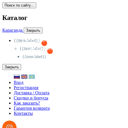
Поиск по сайту...
Каталог
Караганда
Закрыть
{{item.label}}
{{activeItem==item.id?'-
':'+'}}
{{item.label}}
{{activeSubitem==item.id?'-
':'+'}}
{{item.label}}
Закрыть
Вход
Регистрация
Доставка / Оплата
Скидки и бонусы
Как заказать?
Гарантия возврата
Контакты