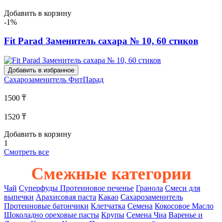
Добавить в корзину
-1%
Fit Parad Заменитель сахара № 10, 60 стиков
Добавить в избранное
Сахарозаменитель
ФитПарад
1500 ₸
1520 ₸
Добавить в корзину
1
Смотреть все
Смежные категории
Чай
Суперфуды
Протеиновое печенье
Гранола
Смеси для
выпечки
Арахисовая паста
Какао
Сахарозаменитель
Протеиновые батончики
Клетчатка
Семена
Кокосовое Масло
Шоколадно ореховые пасты
Крупы
Семена Чиа
Варенье и