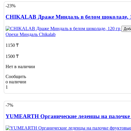
-23%
CHIKALAB Драже Миндаль в белом шоколаде, 1
Доб
Орехи Миндаль
Chikalab
1150 ₸
1500 ₸
Нет в наличии
Сообщить
о наличии
1
-7%
YUMEARTH Органические леденцы на палочке ф