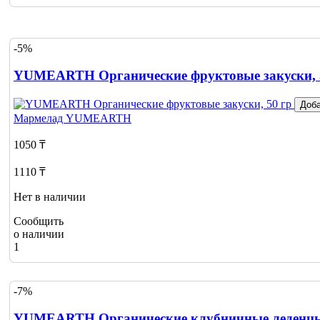
-5%
YUMEARTH Органические фруктовые закуски, 
Доба
Мармелад
YUMEARTH
1050 ₸
1110 ₸
Нет в наличии
Сообщить
о наличии
1
-7%
YUMEARTH Органические клубничные леденцы н