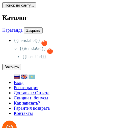
Поиск по сайту...
Каталог
Караганда
Закрыть
{{item.label}}
{{activeItem==item.id?'-
':'+'}}
{{item.label}}
{{activeSubitem==item.id?'-
':'+'}}
{{item.label}}
Закрыть
Вход
Регистрация
Доставка / Оплата
Скидки и бонусы
Как заказать?
Гарантия возврата
Контакты