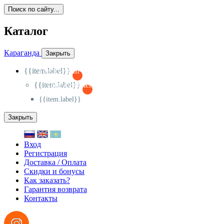
Поиск по сайту...
Каталог
Караганда
Закрыть
{{item.label}}
{{activeItem==item.id?'-
':'+'}}
{{item.label}}
{{activeSubitem==item.id?'-
':'+'}}
{{item.label}}
Закрыть
Вход
Регистрация
Доставка / Оплата
Скидки и бонусы
Как заказать?
Гарантия возврата
Контакты