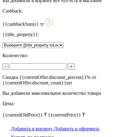
Вы добавили в корзину всё что есть в магазине
Cashback:
{{cashbackSum}}
тг
{{title_property}}:
Количество:
-
+
Скидка {{currentOffer.discount_percent}}% от
{{currentOffer.discount_count}}шт
Вы добавили максимальное количество товара
Цена:
{{currentOldPrice}} ₸
{{currentPrice}} ₸
Добавить в корзину
Добавить и оформить