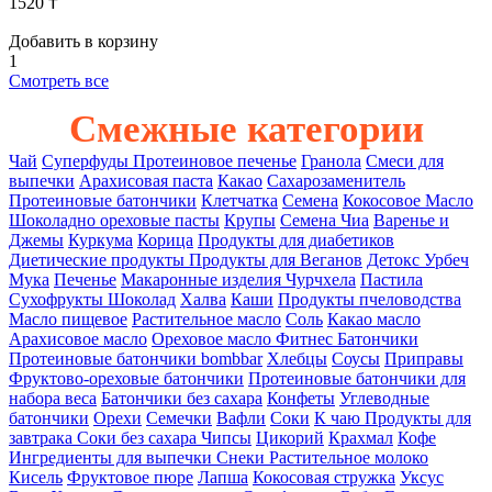
1520 ₸
Добавить в корзину
1
Смотреть все
Смежные категории
Чай
Суперфуды
Протеиновое печенье
Гранола
Смеси для
выпечки
Арахисовая паста
Какао
Сахарозаменитель
Протеиновые батончики
Клетчатка
Семена
Кокосовое Масло
Шоколадно ореховые пасты
Крупы
Семена Чиа
Варенье и
Джемы
Куркума
Корица
Продукты для диабетиков
Диетические продукты
Продукты для Веганов
Детокс
Урбеч
Мука
Печенье
Макаронные изделия
Чурчхела
Пастила
Сухофрукты
Шоколад
Халва
Каши
Продукты пчеловодства
Масло пищевое
Растительное масло
Соль
Какао масло
Арахисовое масло
Ореховое масло
Фитнес Батончики
Протеиновые батончики bombbar
Хлебцы
Соусы
Приправы
Фруктово-ореховые батончики
Протеиновые батончики для
набора веса
Батончики без сахара
Конфеты
Углеводные
батончики
Орехи
Семечки
Вафли
Соки
К чаю
Продукты для
завтрака
Соки без сахара
Чипсы
Цикорий
Крахмал
Кофе
Ингредиенты для выпечки
Снеки
Растительное молоко
Кисель
Фруктовое пюре
Лапша
Кокосовая стружка
Уксус