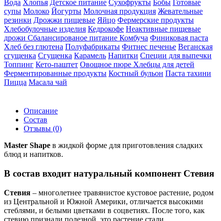
Вода
Хлопья
Детское питание
Сухофрукты
Бобы
Готовые
супы
Молоко
Йогурты
Молочная продукция
Жевательные
резинки
Дрожжи пищевые
Яйцо
Фермерские продукты
Хлебобулочные изделия
Кедрокофе
Неактивные пищевые
дрожи
Сбалансированое питание
Комбуча
Финиковая паста
Хлеб без глютена
Полуфабрикаты
Фитнес печенье
Веганская
сгущенка
Сгущенка
Карамель
Напитки
Специи для выпечки
Топпинг
Кето-паштет
Овощное пюре
Хлебцы для детей
Ферментированные продукты
Костный бульон
Паста тахини
Пицца
Масала чай
Описание
Состав
Отзывы
(0)
Master Shape
в жидкой форме для приготовления сладких
блюд и напитков.
В состав входит натуральный компонент Стевия
Стевия
– многолетнее травянистое кустовое растение, родом
из Центральной и Южной Америки, отличается высокими
стеблями, и белыми цветками в соцветиях. После того, как
стевию признали полезной, это растение стали