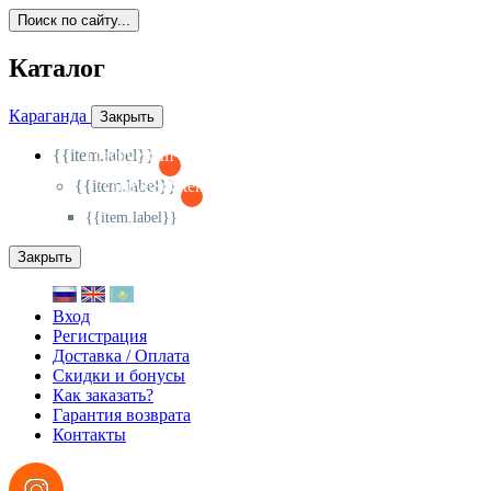
Поиск по сайту...
Каталог
Караганда
Закрыть
{{item.label}}
{{activeItem==item.id?'-
':'+'}}
{{item.label}}
{{activeSubitem==item.id?'-
':'+'}}
{{item.label}}
Закрыть
Вход
Регистрация
Доставка / Оплата
Скидки и бонусы
Как заказать?
Гарантия возврата
Контакты