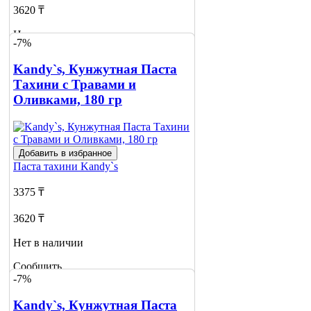
3620 ₸
Нет в наличии
-7%
Сообщить
Kandy`s, Кунжутная Паста
о наличии
Тахини с Травами и
Оливками, 180 гр
Добавить в избранное
Паста тахини
Kandy`s
3375 ₸
3620 ₸
Нет в наличии
Сообщить
-7%
о наличии
Kandy`s, Кунжутная Паста