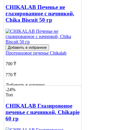
CHIKALAB Печенье не
глазированное с начинкой,
Chika Biscuit 50 гр
Добавить в избранное
Протеиновое печенье
Chikalab
700 ₸
770 ₸
Добавить в корзину
-24%
4
Топ
CHIKALAB Глазировоное
печенье с начинкой, Chikapie
60 гр