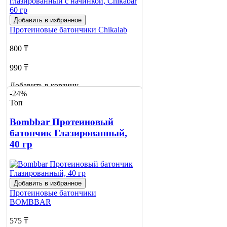
Добавить в избранное
Протеиновые батончики
Chikalab
800 ₸
990 ₸
Добавить в корзину
-24%
17
Топ
Bombbar Протеиновый
батончик Глазированный,
40 гр
Добавить в избранное
Протеиновые батончики
BOMBBAR
575 ₸