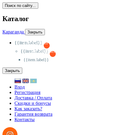
Поиск по сайту...
Каталог
Караганда
Закрыть
{{item.label}}
{{activeItem==item.id?'-
':'+'}}
{{item.label}}
{{activeSubitem==item.id?'-
':'+'}}
{{item.label}}
Закрыть
Вход
Регистрация
Доставка / Оплата
Скидки и бонусы
Как заказать?
Гарантия возврата
Контакты