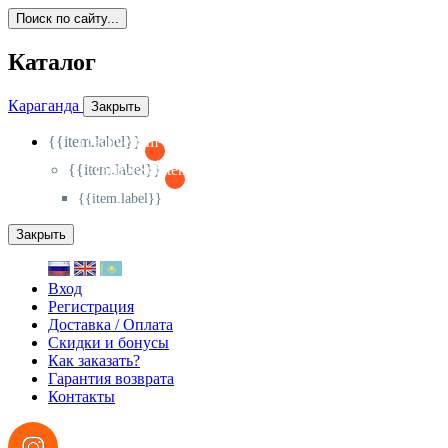
Поиск по сайту...
Каталог
Караганда
Закрыть
{{item.label}}
{{activeItem==item.id?'-
':'+'}}
{{item.label}}
{{activeSubitem==item.id?'-
':'+'}}
{{item.label}}
Закрыть
Вход
Регистрация
Доставка / Оплата
Скидки и бонусы
Как заказать?
Гарантия возврата
Контакты