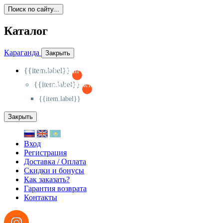
Поиск по сайту...
Каталог
Караганда
Закрыть
{{item.label}}
{{activeItem==item.id?'-
':'+'}}
{{item.label}}
{{activeSubitem==item.id?'-
':'+'}}
{{item.label}}
Закрыть
Вход
Регистрация
Доставка / Оплата
Скидки и бонусы
Как заказать?
Гарантия возврата
Контакты