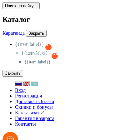
Поиск по сайту...
Каталог
Караганда
Закрыть
{{item.label}}
{{activeItem==item.id?'-
':'+'}}
{{item.label}}
{{activeSubitem==item.id?'-
':'+'}}
{{item.label}}
Закрыть
Вход
Регистрация
Доставка / Оплата
Скидки и бонусы
Как заказать?
Гарантия возврата
Контакты