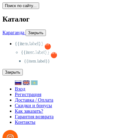
Поиск по сайту...
Каталог
Караганда
Закрыть
{{item.label}}
{{activeItem==item.id?'-
':'+'}}
{{item.label}}
{{activeSubitem==item.id?'-
':'+'}}
{{item.label}}
Закрыть
Вход
Регистрация
Доставка / Оплата
Скидки и бонусы
Как заказать?
Гарантия возврата
Контакты