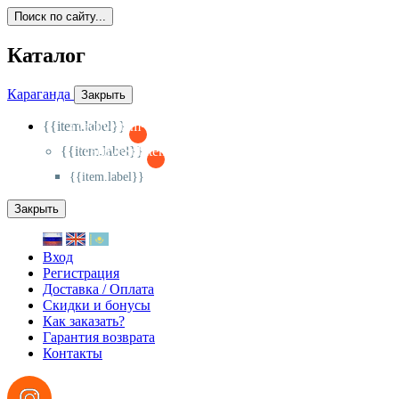
Поиск по сайту...
Каталог
Караганда
Закрыть
{{item.label}}
{{activeItem==item.id?'-
':'+'}}
{{item.label}}
{{activeSubitem==item.id?'-
':'+'}}
{{item.label}}
Закрыть
Вход
Регистрация
Доставка / Оплата
Скидки и бонусы
Как заказать?
Гарантия возврата
Контакты