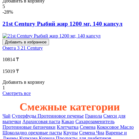
Добавить в корзину
5
-28%
21st Century Рыбий жир 1200 мг, 140 капсул
Добавить в избранное
Омега 3
21 Century
10814 ₸
15019 ₸
Добавить в корзину
1
Смотреть все
Смежные категории
Чай
Суперфуды
Протеиновое печенье
Гранола
Смеси для
выпечки
Арахисовая паста
Какао
Сахарозаменитель
Протеиновые батончики
Клетчатка
Семена
Кокосовое Масло
Шоколадно ореховые пасты
Крупы
Семена Чиа
Варенье и
Джемы
Куркума
Корица
Продукты для диабетиков