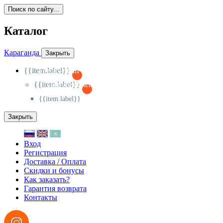
Поиск по сайту...
Каталог
Караганда
Закрыть
{{item.label}}
{{activeItem==item.id?'-
':'+'}}
{{item.label}}
{{activeSubitem==item.id?'-
':'+'}}
{{item.label}}
Закрыть
Вход
Регистрация
Доставка / Оплата
Скидки и бонусы
Как заказать?
Гарантия возврата
Контакты