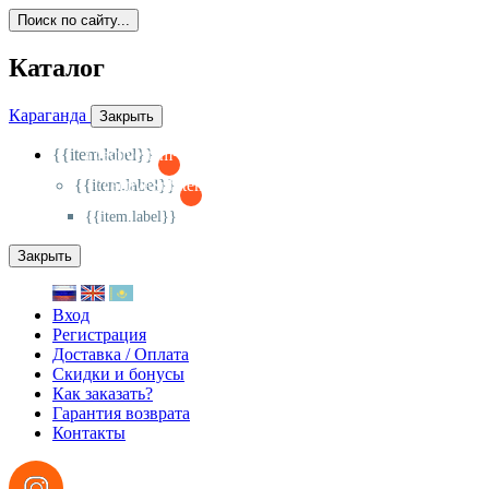
Поиск по сайту...
Каталог
Караганда
Закрыть
{{item.label}}
{{activeItem==item.id?'-
':'+'}}
{{item.label}}
{{activeSubitem==item.id?'-
':'+'}}
{{item.label}}
Закрыть
Вход
Регистрация
Доставка / Оплата
Скидки и бонусы
Как заказать?
Гарантия возврата
Контакты