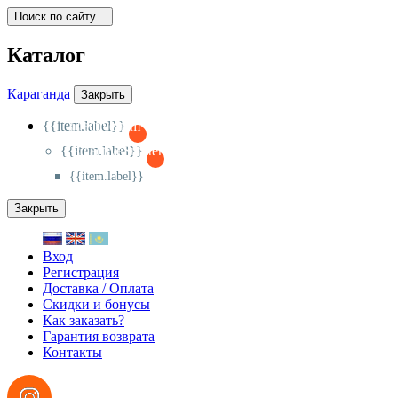
Поиск по сайту...
Каталог
Караганда
Закрыть
{{item.label}}
{{activeItem==item.id?'-
':'+'}}
{{item.label}}
{{activeSubitem==item.id?'-
':'+'}}
{{item.label}}
Закрыть
Вход
Регистрация
Доставка / Оплата
Скидки и бонусы
Как заказать?
Гарантия возврата
Контакты