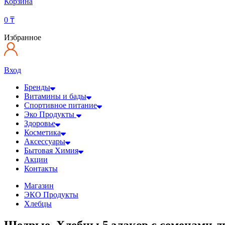
Корзина
0
₸
Избранное
Вход
Бренды
Витамины и бады
Спортивное питание
Эко Продукты
Здоровье
Косметика
Аксессуары
Бытовая Химия
Акции
Контакты
Магазин
ЭКО Продукты
Хлебцы
Щедрые, Хлебцы 5 злаков с семенами ль