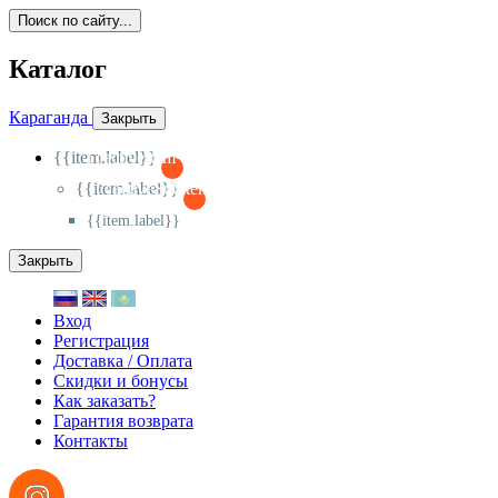
Поиск по сайту...
Каталог
Караганда
Закрыть
{{item.label}}
{{activeItem==item.id?'-
':'+'}}
{{item.label}}
{{activeSubitem==item.id?'-
':'+'}}
{{item.label}}
Закрыть
Вход
Регистрация
Доставка / Оплата
Скидки и бонусы
Как заказать?
Гарантия возврата
Контакты