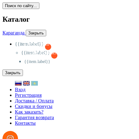
Поиск по сайту...
Каталог
Караганда
Закрыть
{{item.label}}
{{activeItem==item.id?'-
':'+'}}
{{item.label}}
{{activeSubitem==item.id?'-
':'+'}}
{{item.label}}
Закрыть
Вход
Регистрация
Доставка / Оплата
Скидки и бонусы
Как заказать?
Гарантия возврата
Контакты