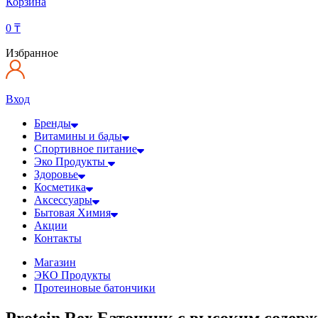
Корзина
0
₸
Избранное
Вход
Бренды
Витамины и бады
Спортивное питание
Эко Продукты
Здоровье
Косметика
Аксессуары
Бытовая Химия
Акции
Контакты
Магазин
ЭКО Продукты
Протеиновые батончики
Protein Rex Батончик с высоким содерж