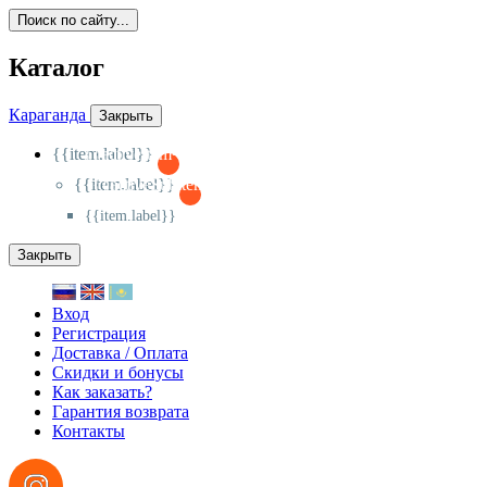
Поиск по сайту...
Каталог
Караганда
Закрыть
{{item.label}}
{{activeItem==item.id?'-
':'+'}}
{{item.label}}
{{activeSubitem==item.id?'-
':'+'}}
{{item.label}}
Закрыть
Вход
Регистрация
Доставка / Оплата
Скидки и бонусы
Как заказать?
Гарантия возврата
Контакты