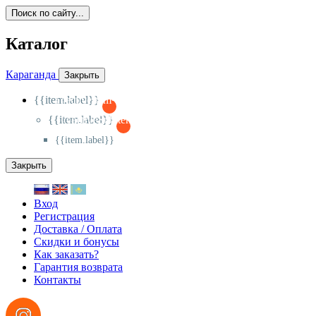
Поиск по сайту...
Каталог
Караганда
Закрыть
{{item.label}}
{{activeItem==item.id?'-
':'+'}}
{{item.label}}
{{activeSubitem==item.id?'-
':'+'}}
{{item.label}}
Закрыть
Вход
Регистрация
Доставка / Оплата
Скидки и бонусы
Как заказать?
Гарантия возврата
Контакты