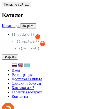
Поиск по сайту...
Каталог
Караганда
Закрыть
{{item.label}}
{{activeItem==item.id?'-
':'+'}}
{{item.label}}
{{activeSubitem==item.id?'-
':'+'}}
{{item.label}}
Закрыть
Вход
Регистрация
Доставка / Оплата
Скидки и бонусы
Как заказать?
Гарантия возврата
Контакты