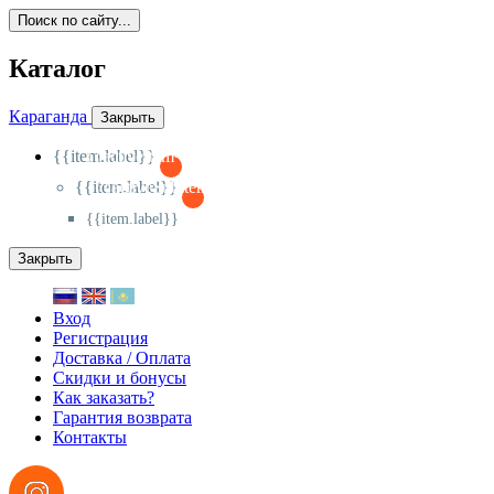
Поиск по сайту...
Каталог
Караганда
Закрыть
{{item.label}}
{{activeItem==item.id?'-
':'+'}}
{{item.label}}
{{activeSubitem==item.id?'-
':'+'}}
{{item.label}}
Закрыть
Вход
Регистрация
Доставка / Оплата
Скидки и бонусы
Как заказать?
Гарантия возврата
Контакты