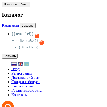
Поиск по сайту...
Каталог
Караганда
Закрыть
{{item.label}}
{{activeItem==item.id?'-
':'+'}}
{{item.label}}
{{activeSubitem==item.id?'-
':'+'}}
{{item.label}}
Закрыть
Вход
Регистрация
Доставка / Оплата
Скидки и бонусы
Как заказать?
Гарантия возврата
Контакты