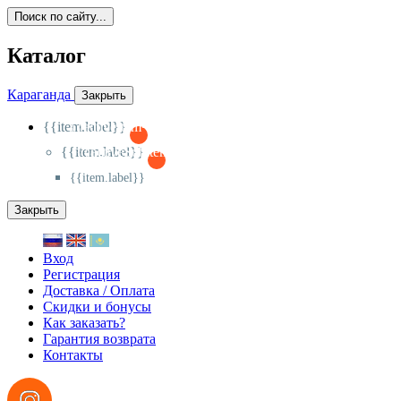
Поиск по сайту...
Каталог
Караганда
Закрыть
{{item.label}}
{{activeItem==item.id?'-
':'+'}}
{{item.label}}
{{activeSubitem==item.id?'-
':'+'}}
{{item.label}}
Закрыть
Вход
Регистрация
Доставка / Оплата
Скидки и бонусы
Как заказать?
Гарантия возврата
Контакты