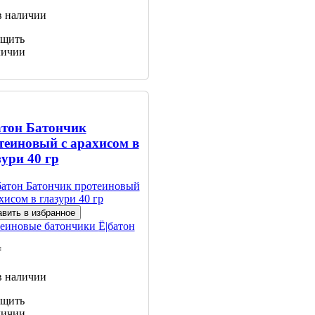
в наличии
щить
личии
атон Батончик
теиновый с арахисом в
зури 40 гр
вить в избранное
еиновые батончики
Ё|батон
₸
в наличии
щить
личии