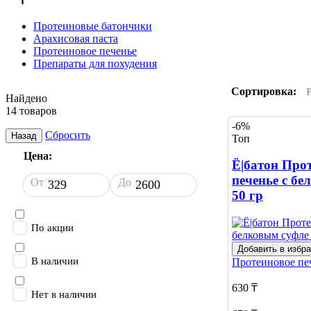
Протеиновые батончики
Арахисовая паста
Протеиновое печенье
Препараты для похудения
Сортировка:
Найдено
14 товаров
-6%
Сбросить
Назад
Топ
Цена:
Ё|батон Про
печенье с бе
От
До
50 гр
По акции
Добавить в избр
В наличии
Протеиновое пе
630 ₸
Нет в наличии