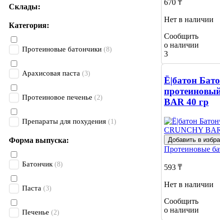
670 ₸
Склады:
Нет в наличии
Категория:
Сообщить
о наличии
Протеиновые батончики
(8)
3
Арахисовая паста
(3)
Ё|батон Бат
протеинов
Протеиновое печенье
(2)
BAR 40 гр
Препараты для похудения
(1)
Добавить в избр
Форма выпуска:
Протеиновые б
Батончик
(8)
593 ₸
Нет в наличии
Паста
(3)
Сообщить
о наличии
Печенье
(2)