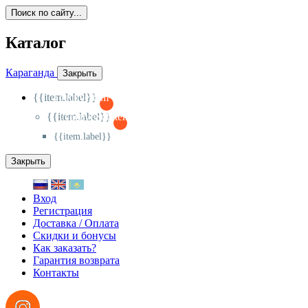
Поиск по сайту...
Каталог
Караганда
Закрыть
{{item.label}}
{{activeItem==item.id?'-
':'+'}}
{{item.label}}
{{activeSubitem==item.id?'-
':'+'}}
{{item.label}}
Закрыть
Вход
Регистрация
Доставка / Оплата
Скидки и бонусы
Как заказать?
Гарантия возврата
Контакты