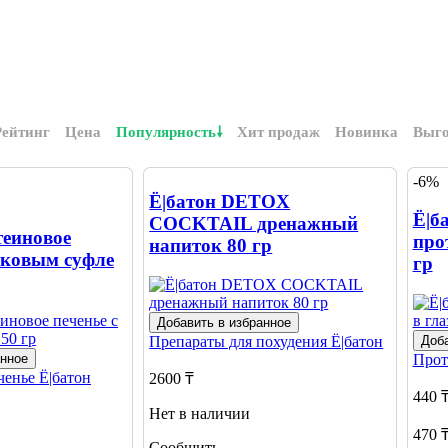
Рейтинг
Цена
Популярность
Хит продаж
Новинка
Выг
-6%
Ё|батон DETOX
Ё|б
COCKTAIL дренажный
теиновое
про
напиток 80 гр
лковым суфле
гр
Добавить в избранное
Препараты для похудения
Ё|батон
Доба
анное
Прот
ченье
Ё|батон
2600 ₸
440 
Нет в наличии
470 
Сообщить