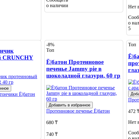
о наличии
Нет 
Сооб
о на
5
-8%
Топ
Топ
ончик
Ё|б
ый CRUNCHY
Ё|батон Протеиновое
про
печенье Jammy pie в
гла
шоколадной глазури, 60 гр
анное
атончики
Ё|батон
Доба
Прот
Добавить в избранное
Протеиновое печенье
Ё|батон
472 
Нет 
680 ₸
Сооб
740 ₸
о на