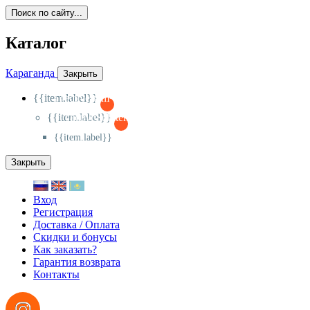
Поиск по сайту...
Каталог
Караганда
Закрыть
{{item.label}}
{{activeItem==item.id?'-
':'+'}}
{{item.label}}
{{activeSubitem==item.id?'-
':'+'}}
{{item.label}}
Закрыть
Вход
Регистрация
Доставка / Оплата
Скидки и бонусы
Как заказать?
Гарантия возврата
Контакты