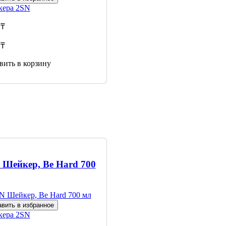
кера
2SN
 ₸
 ₸
вить в корзину
 Шейкер, Be Hard 700
вить в избранное
кера
2SN