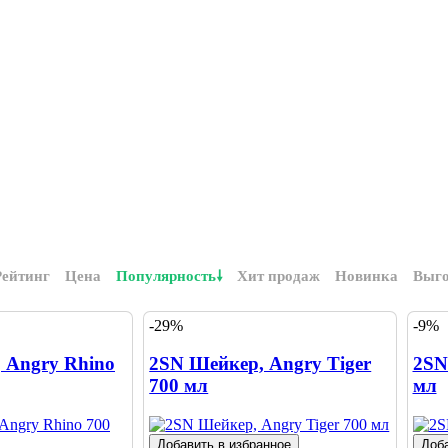
Рейтинг
Цена
Популярность
Хит продаж
Новинка
Выг
-29%
-9%
 Angry Rhino
2SN Шейкер, Angry Tiger
2SN
700 мл
мл
Добавить в избранное
Доба