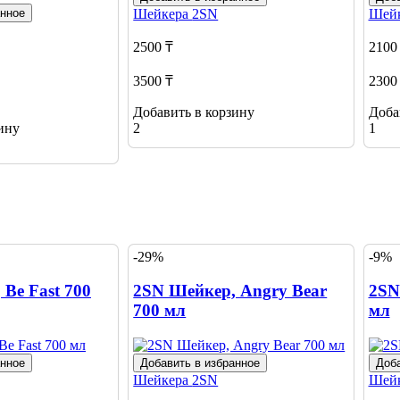
анное
Шейкера
2SN
Шей
2500 ₸
2100
3500 ₸
2300
Добавить в корзину
Доба
ину
2
1
-29%
-9%
Be Fast 700
2SN Шейкер, Angry Bear
2SN
700 мл
мл
анное
Добавить в избранное
Доба
Шейкера
2SN
Шей