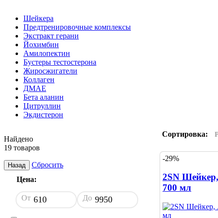
Шейкера
Предтренировочные комплексы
Экстракт герани
Йохимбин
Амилопектин
Бустеры тестостерона
Жиросжигатели
Коллаген
ДМАЕ
Бета аланин
Цитруллин
Экдистерон
Сортировка:
Найдено
19 товаров
-29%
Сбросить
Назад
2SN Шейкер,
Цена:
700 мл
От
До