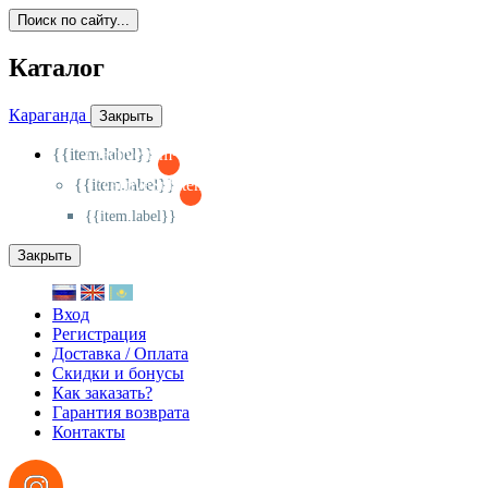
Поиск по сайту...
Каталог
Караганда
Закрыть
{{item.label}}
{{activeItem==item.id?'-
':'+'}}
{{item.label}}
{{activeSubitem==item.id?'-
':'+'}}
{{item.label}}
Закрыть
Вход
Регистрация
Доставка / Оплата
Скидки и бонусы
Как заказать?
Гарантия возврата
Контакты