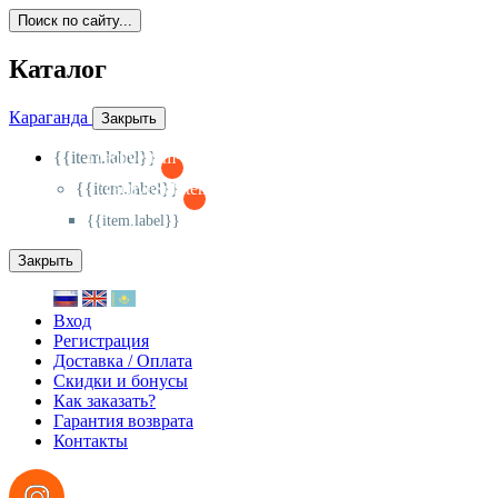
Поиск по сайту...
Каталог
Караганда
Закрыть
{{item.label}}
{{activeItem==item.id?'-
':'+'}}
{{item.label}}
{{activeSubitem==item.id?'-
':'+'}}
{{item.label}}
Закрыть
Вход
Регистрация
Доставка / Оплата
Скидки и бонусы
Как заказать?
Гарантия возврата
Контакты