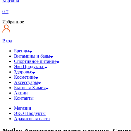
Корзина
0
₸
Избранное
Вход
Бренды
Витамины и бады
Спортивное питание
Эко Продукты
Здоровье
Косметика
Аксессуары
Бытовая Химия
Акции
Контакты
Магазин
ЭКО Продукты
Арахисовая паста
Nutley Арахисовая паста класика, Crunc