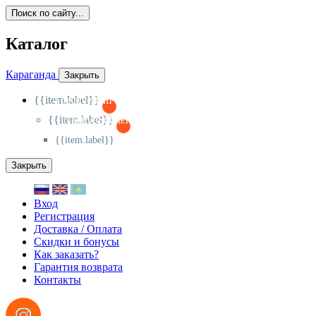
Поиск по сайту...
Каталог
Караганда
Закрыть
{{item.label}}
{{activeItem==item.id?'-
':'+'}}
{{item.label}}
{{activeSubitem==item.id?'-
':'+'}}
{{item.label}}
Закрыть
Вход
Регистрация
Доставка / Оплата
Скидки и бонусы
Как заказать?
Гарантия возврата
Контакты