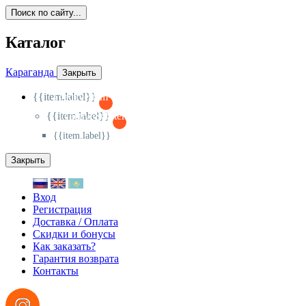
Поиск по сайту...
Каталог
Караганда
Закрыть
{{item.label}}
{{activeItem==item.id?'-
':'+'}}
{{item.label}}
{{activeSubitem==item.id?'-
':'+'}}
{{item.label}}
Закрыть
Вход
Регистрация
Доставка / Оплата
Скидки и бонусы
Как заказать?
Гарантия возврата
Контакты