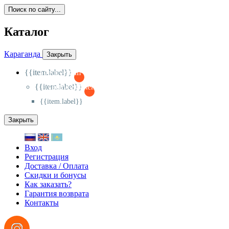
Поиск по сайту...
Каталог
Караганда
Закрыть
{{item.label}}
{{activeItem==item.id?'-
':'+'}}
{{item.label}}
{{activeSubitem==item.id?'-
':'+'}}
{{item.label}}
Закрыть
Вход
Регистрация
Доставка / Оплата
Скидки и бонусы
Как заказать?
Гарантия возврата
Контакты