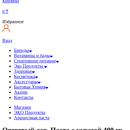
Корзина
0
₸
Избранное
Вход
Бренды
Витамины и бады
Спортивное питание
Эко Продукты
Здоровье
Косметика
Аксессуары
Бытовая Химия
Акции
Контакты
Магазин
ЭКО Продукты
Арахисовая паста
Ореховый дар, Паста с курагой 400 гр