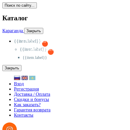
Поиск по сайту...
Каталог
Караганда
Закрыть
{{item.label}}
{{activeItem==item.id?'-
':'+'}}
{{item.label}}
{{activeSubitem==item.id?'-
':'+'}}
{{item.label}}
Закрыть
Вход
Регистрация
Доставка / Оплата
Скидки и бонусы
Как заказать?
Гарантия возврата
Контакты