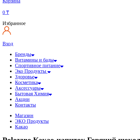
Корзина
0
₸
Избранное
Вход
Бренды
Витамины и бады
Спортивное питание
Эко Продукты
Здоровье
Косметика
Аксессуары
Бытовая Химия
Акции
Контакты
Магазин
ЭКО Продукты
Какао
Polezzno Какао-напиток Горячий шокола