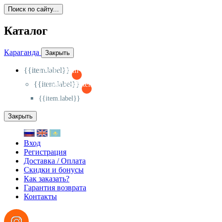
Поиск по сайту...
Каталог
Караганда
Закрыть
{{item.label}}
{{activeItem==item.id?'-
':'+'}}
{{item.label}}
{{activeSubitem==item.id?'-
':'+'}}
{{item.label}}
Закрыть
Вход
Регистрация
Доставка / Оплата
Скидки и бонусы
Как заказать?
Гарантия возврата
Контакты