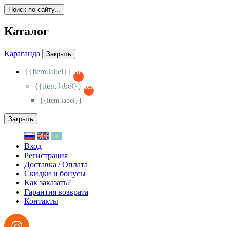
Поиск по сайту...
Каталог
Караганда
Закрыть
{{item.label}}
{{activeItem==item.id?'-
':'+'}}
{{item.label}}
{{activeSubitem==item.id?'-
':'+'}}
{{item.label}}
Закрыть
Вход
Регистрация
Доставка / Оплата
Скидки и бонусы
Как заказать?
Гарантия возврата
Контакты