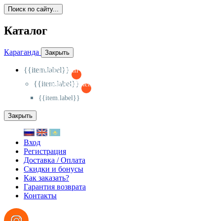
Поиск по сайту...
Каталог
Караганда
Закрыть
{{item.label}}
{{activeItem==item.id?'-
':'+'}}
{{item.label}}
{{activeSubitem==item.id?'-
':'+'}}
{{item.label}}
Закрыть
Вход
Регистрация
Доставка / Оплата
Скидки и бонусы
Как заказать?
Гарантия возврата
Контакты