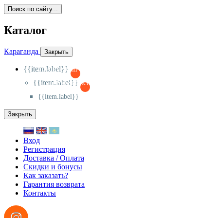
Поиск по сайту...
Каталог
Караганда
Закрыть
{{item.label}}
{{activeItem==item.id?'-
':'+'}}
{{item.label}}
{{activeSubitem==item.id?'-
':'+'}}
{{item.label}}
Закрыть
Вход
Регистрация
Доставка / Оплата
Скидки и бонусы
Как заказать?
Гарантия возврата
Контакты