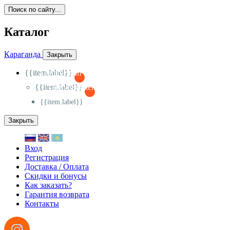
Поиск по сайту...
Каталог
Караганда
Закрыть
{{item.label}}
{{activeItem==item.id?'-
':'+'}}
{{item.label}}
{{activeSubitem==item.id?'-
':'+'}}
{{item.label}}
Закрыть
Вход
Регистрация
Доставка / Оплата
Скидки и бонусы
Как заказать?
Гарантия возврата
Контакты