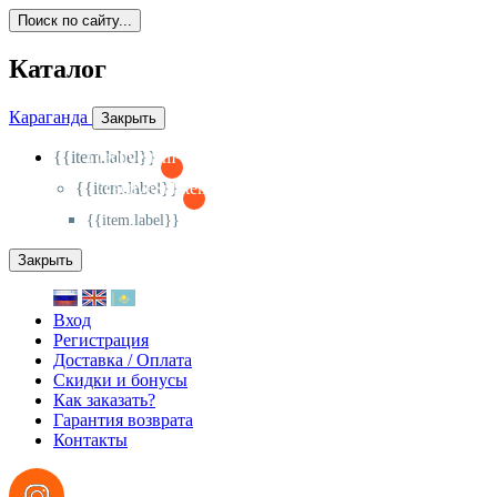
Поиск по сайту...
Каталог
Караганда
Закрыть
{{item.label}}
{{activeItem==item.id?'-
':'+'}}
{{item.label}}
{{activeSubitem==item.id?'-
':'+'}}
{{item.label}}
Закрыть
Вход
Регистрация
Доставка / Оплата
Скидки и бонусы
Как заказать?
Гарантия возврата
Контакты