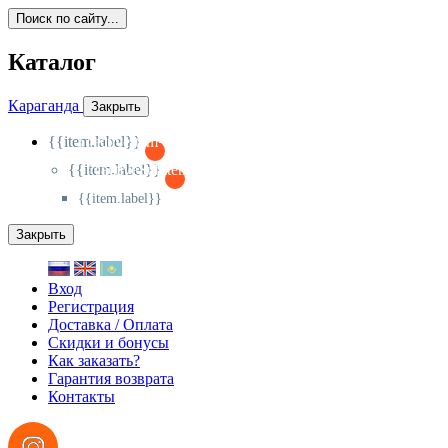
Поиск по сайту...
Каталог
Караганда
Закрыть
{{item.label}}
{{activeItem==item.id?'-
':'+'}}
{{item.label}}
{{activeSubitem==item.id?'-
':'+'}}
{{item.label}}
Закрыть
Вход
Регистрация
Доставка / Оплата
Скидки и бонусы
Как заказать?
Гарантия возврата
Контакты