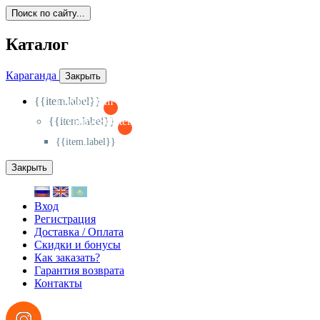
Поиск по сайту...
Каталог
Караганда
Закрыть
{{item.label}}
{{activeItem==item.id?'-
':'+'}}
{{item.label}}
{{activeSubitem==item.id?'-
':'+'}}
{{item.label}}
Закрыть
Вход
Регистрация
Доставка / Оплата
Скидки и бонусы
Как заказать?
Гарантия возврата
Контакты