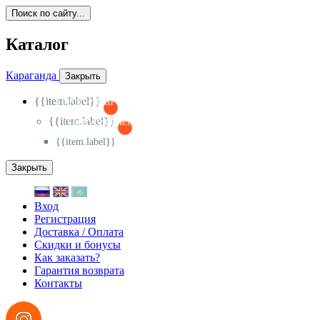
Поиск по сайту...
Каталог
Караганда
Закрыть
{{item.label}}
{{activeItem==item.id?'-
':'+'}}
{{item.label}}
{{activeSubitem==item.id?'-
':'+'}}
{{item.label}}
Закрыть
Вход
Регистрация
Доставка / Оплата
Скидки и бонусы
Как заказать?
Гарантия возврата
Контакты