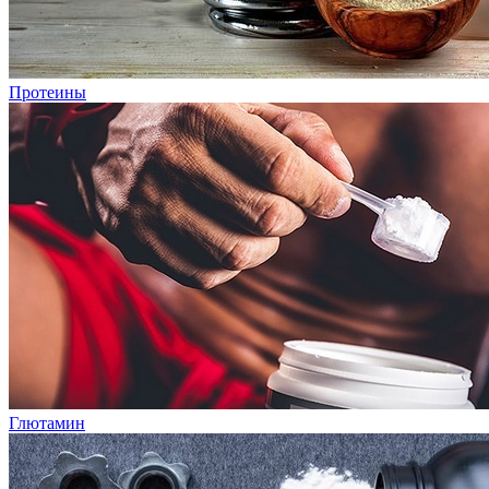
Протеины
Глютамин