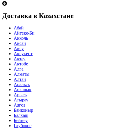
Доставка в Казахстане
Абай
Айтеке-Би
Акколь
Аксай
Аксу
Аксукент
Актау
Актобе
Алга
Алматы
Алтай
Аральск
Аркалык
Арысь
Атырау
Аягоз
Байконыр
Балхаш
Бейнеу
Глубокое