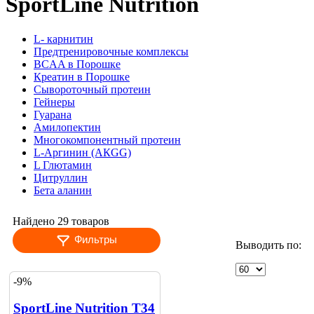
SportLine Nutrition
L- карнитин
Предтренировочные комплексы
BCAA в Порошке
Креатин в Порошке
Сывороточный протеин
Гейнеры
Гуарана
Амилопектин
Многокомпонентный протеин
L-Аргинин (АКGG)
L Глютамин
Цитруллин
Бета аланин
Найдено 29 товаров
Фильтры
Выводить по:
-9%
SportLine Nutrition T34