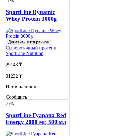
-7%
4
SportLine Dynamic
Whey Protein 3000g
Добавить в избранное
Сывороточный протеин
SportLine Nutrition
29143 ₸
31232 ₸
Нет в наличии
Сообщить
о наличии
-9%
SportLine Гуарана Red
Energy 2000 мг, 500 мл