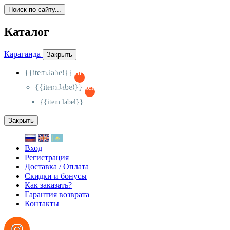
Поиск по сайту...
Каталог
Караганда
Закрыть
{{item.label}}
{{activeItem==item.id?'-
':'+'}}
{{item.label}}
{{activeSubitem==item.id?'-
':'+'}}
{{item.label}}
Закрыть
Вход
Регистрация
Доставка / Оплата
Скидки и бонусы
Как заказать?
Гарантия возврата
Контакты