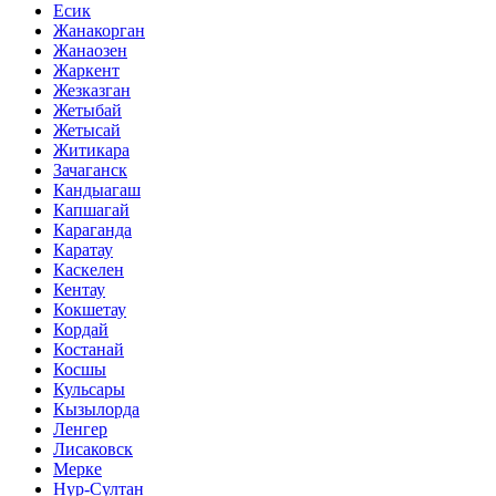
Есик
Жанакорган
Жанаозен
Жаркент
Жезказган
Жетыбай
Жетысай
Житикара
Зачаганск
Кандыагаш
Капшагай
Караганда
Каратау
Каскелен
Кентау
Кокшетау
Кордай
Костанай
Косшы
Кульсары
Кызылорда
Ленгер
Лисаковск
Мерке
Нур-Султан