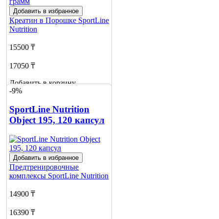
Добавить в избранное
Креатин в Порошке
SportLine
Nutrition
15500 ₸
17050 ₸
Добавить в корзину
-9%
7
SportLine Nutrition
Object 195, 120 капсул
Добавить в избранное
Предтренировочные
комплексы
SportLine Nutrition
14900 ₸
16390 ₸