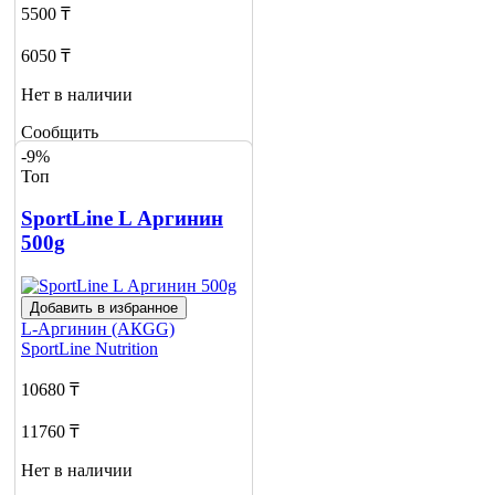
5500 ₸
6050 ₸
Нет в наличии
Сообщить
о наличии
-9%
Топ
SportLine L Аргинин
500g
Добавить в избранное
L-Аргинин (АКGG)
SportLine Nutrition
10680 ₸
11760 ₸
Нет в наличии