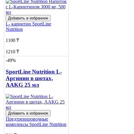
Добавить в избранное
L- карнитин
SportLine
Nutrition
1100 ₸
1210 ₸
-49%
Добавить в корзину
4
SportLine Nutrition L-
Аргинин в шотах,
AAKG 25 мл
Добавить в избранное
Предтренировочные
комплексы
SportLine Nutrition