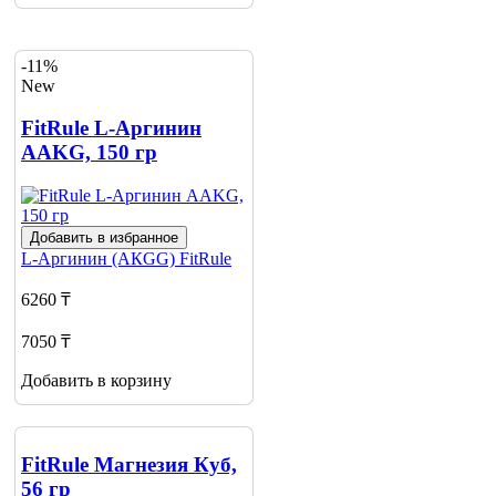
-11%
New
FitRule L-Аргинин
AAKG, 150 гр
Добавить в избранное
L-Аргинин (АКGG)
FitRule
6260 ₸
7050 ₸
Добавить в корзину
FitRule Магнезия Куб,
56 гр