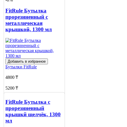
1
FitRule Бутылка
прорезиненный с
металлическая
крышкой, 1300 мл
Добавить в избранное
Бутылки
FitRule
4800 ₸
5200 ₸
Нет в наличии
FitRule Бутылка с
Сообщить
прорезиненный
о наличии
крышкй щелчёк, 1300
мл