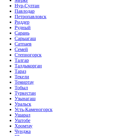
Мерке
Нур-Султан
Павлодар
Петропавловск
Риддер
Рудный
Сарань
Сарыагаш
Сатпаев
Семей
Степногорск
Талгар
Талдыкорган
Тараз
Текели
Темиртау
Тобыл
Туркестан
Узынагаш
Уральск
Усть-Каменогорск
Ушарал
Уштобе
Хромтау
Чунджа