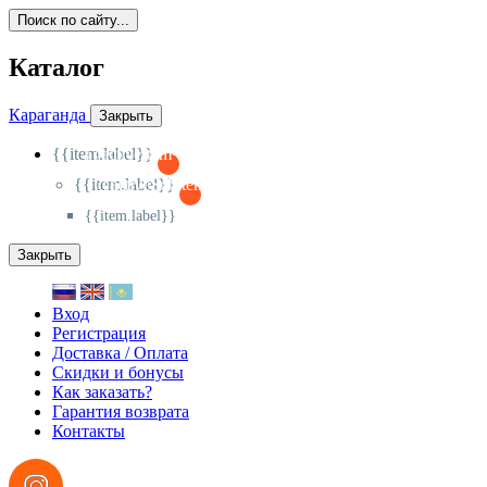
Поиск по сайту...
Каталог
Караганда
Закрыть
{{item.label}}
{{activeItem==item.id?'-
':'+'}}
{{item.label}}
{{activeSubitem==item.id?'-
':'+'}}
{{item.label}}
Закрыть
Вход
Регистрация
Доставка / Оплата
Скидки и бонусы
Как заказать?
Гарантия возврата
Контакты