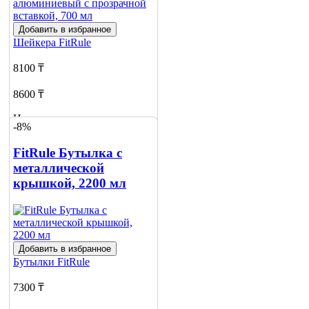
Добавить в избранное
Шейкера
FitRule
8100 ₸
8600 ₸
Нет в наличии
-8%
Сообщить
FitRule Бутылка с
о наличии
металлической
крышкой, 2200 мл
Добавить в избранное
Бутылки
FitRule
7300 ₸