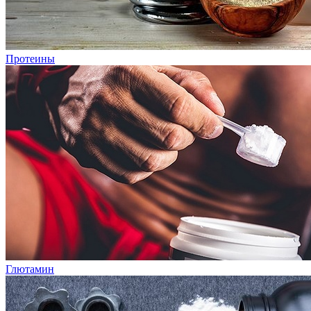
Протеины
Глютамин