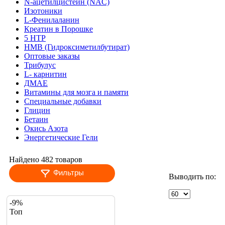
N-ацетилцистеин (NAC)
Изотоники
L-Фенилаланин
Креатин в Порошке
5 HTP
HMB (Гидроксиметилбутират)
Оптовые заказы
Трибулус
L- карнитин
ДМАЕ
Витамины для мозга и памяти
Специальные добавки
Глицин
Бетаин
Окись Азота
Энергетические Гели
Найдено 482 товаров
Фильтры
Выводить по:
-9%
Топ