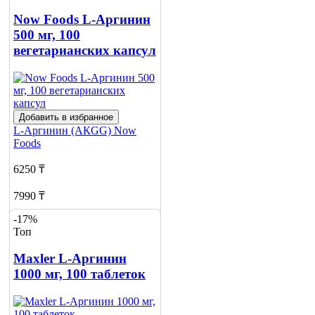
Now Foods L-Аргинин
500 мг, 100
вегетарианских капсул
Добавить в избранное
L-Аргинин (АКGG)
Now
Foods
6250 ₸
7990 ₸
-17%
Добавить в корзину
Топ
1
Maxler L-Аргинин
1000 мг, 100 таблеток