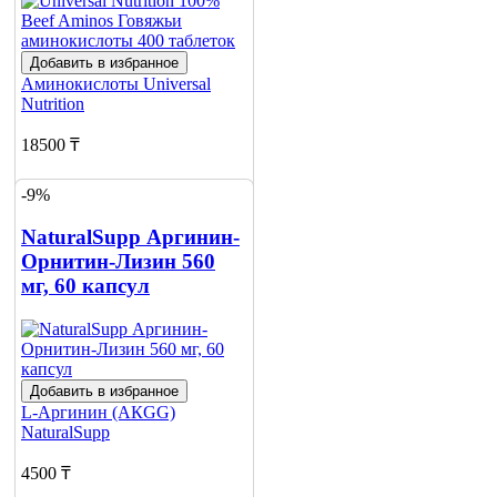
Добавить в избранное
Аминокислоты
Universal
Nutrition
18500 ₸
20350 ₸
-9%
Добавить в корзину
NaturalSupp Аргинин-
2
Орнитин-Лизин 560
мг, 60 капсул
Добавить в избранное
L-Аргинин (АКGG)
NaturalSupp
4500 ₸