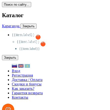
Поиск по сайту...
Каталог
Караганда
Закрыть
{{item.label}}
{{activeItem==item.id?'-
':'+'}}
{{item.label}}
{{activeSubitem==item.id?'-
':'+'}}
{{item.label}}
Закрыть
Вход
Регистрация
Доставка / Оплата
Скидки и бонусы
Как заказать?
Гарантия возврата
Контакты