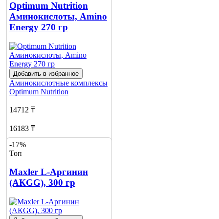
Optimum Nutrition
Аминокислоты, Amino
Energy 270 гр
Добавить в избранное
Аминокислотные комплексы
Optimum Nutrition
14712 ₸
16183 ₸
-17%
Добавить в корзину
Топ
13
Maxler L-Аргинин
(АКGG), 300 гр