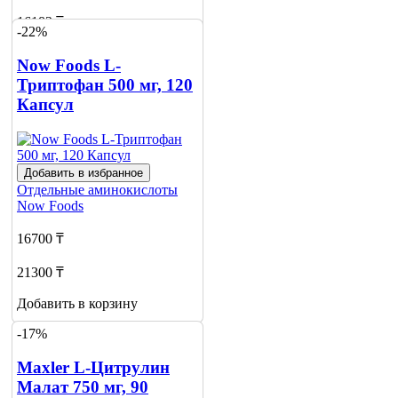
16183 ₸
-22%
Добавить в корзину
Now Foods L-
3
Триптофан 500 мг, 120
Капсул
Добавить в избранное
Отдельные аминокислоты
Now Foods
16700 ₸
21300 ₸
Добавить в корзину
-17%
Maxler L-Цитрулин
Малат 750 мг, 90