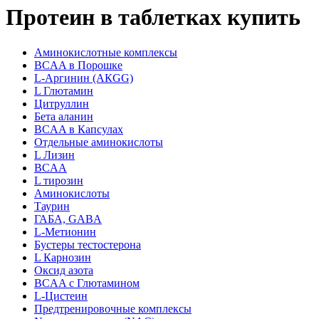
Протеин в таблетках купить
Аминокислотные комплексы
BCAA в Порошке
L-Аргинин (АКGG)
L Глютамин
Цитруллин
Бета аланин
BCAA в Капсулах
Отдельные аминокислоты
L Лизин
BCAA
L тирозин
Аминокислоты
Таурин
ГАБА, GABA
L-Метионин
Бустеры тестостерона
L Карнозин
Оксид азота
BCAA с Глютамином
L-Цистеин
Предтренировочные комплексы