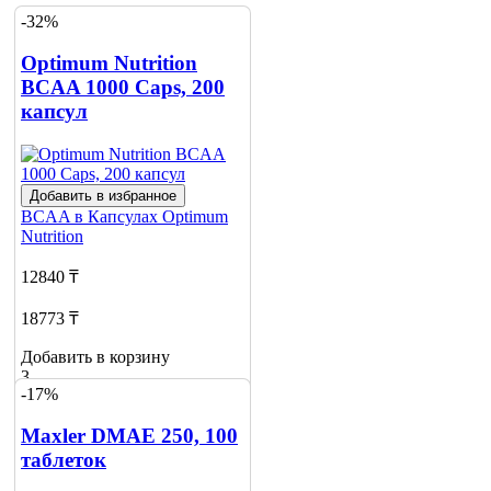
-32%
Optimum Nutrition
BCAA 1000 Caps, 200
капсул
Добавить в избранное
BCAA в Капсулах
Optimum
Nutrition
12840 ₸
18773 ₸
Добавить в корзину
3
-17%
Maxler DMAE 250, 100
таблеток