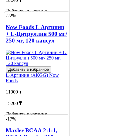
18240 ₸
Добавить в корзину
-22%
2
Now Foods L Аргинин
+ L-Цитруллин 500 мг/
250 мг, 120 капсул
Добавить в избранное
L-Аргинин (АКGG)
Now
Foods
11900 ₸
15200 ₸
Добавить в корзину
-17%
1
Maxler BCAA 2:1:1,