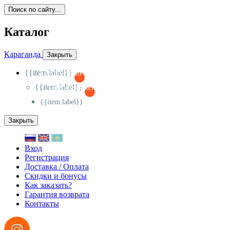
Поиск по сайту...
Каталог
Караганда
Закрыть
{{item.label}}
{{activeItem==item.id?'-
':'+'}}
{{item.label}}
{{activeSubitem==item.id?'-
':'+'}}
{{item.label}}
Закрыть
Вход
Регистрация
Доставка / Оплата
Скидки и бонусы
Как заказать?
Гарантия возврата
Контакты