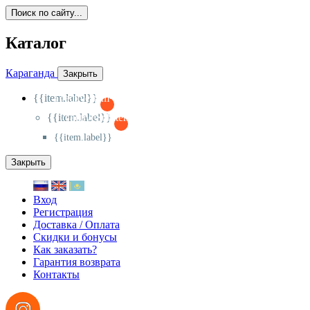
Поиск по сайту...
Каталог
Караганда
Закрыть
{{item.label}}
{{activeItem==item.id?'-
':'+'}}
{{item.label}}
{{activeSubitem==item.id?'-
':'+'}}
{{item.label}}
Закрыть
Вход
Регистрация
Доставка / Оплата
Скидки и бонусы
Как заказать?
Гарантия возврата
Контакты